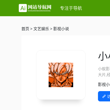
专注于导航
首页
>
文艺娱乐
>
影视小说
小
小蚁影
大片,经
影视小
访