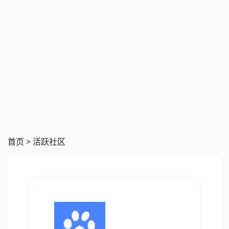
首页
>
活跃社区